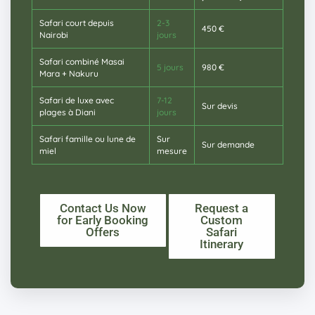
Safari court depuis
2-3
450 €
Nairobi
jours
Safari combiné Masai
5 jours
980 €
Mara + Nakuru
Safari de luxe avec
7-12
Sur devis
plages à Diani
jours
Safari famille ou lune de
Sur
Sur demande
miel
mesure
Contact Us Now
Request a
for Early Booking
Custom
Offers
Safari
Itinerary