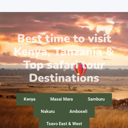
Best time to visit
Kenya, Tanzania &
Top safari tour
Destinations
Kenya
Masai Mara
Samburu
Nakuru
Amboseli
Tsavo East & West