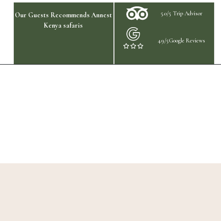
5.0/5 Trip Advisor
Our Guests Recommends Annest
Kenya safaris
4.9/5Google Reviews