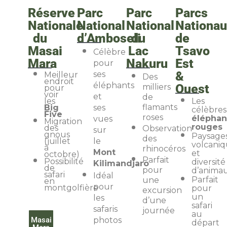
Réserve
Parc
Parc
Parcs
Nationale
National
National
Nationa
du
d’Amboseli
du
de
Masai
Lac
Tsavo
Célèbre
Mara
Nakuru
Est
pour
&
ses
Meilleur
Des
endroit
éléphants
Ouest
milliers
pour
voir
et
de
les
Les
flamants
Big
ses
célèbres
Five
roses
éléphan
vues
Migration
rouges
des
Observation
sur
gnous
Paysage
des
(juillet
le
volcaniq
à
rhinocéros
Mont
et
octobre)
Parfait
Possibilité
diversité
Kilimandjaro
de
pour
d’anima
safari
Idéal
Parfait
une
en
pour
montgolfière
pour
excursion
un
les
d’une
safari
safaris
journée
au
Masai
photos
départ